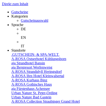
Direkt zum Inhalt
Gutscheine
Kategorien
Gutscheinauswahl
Sprache
DE
EN
IT
Standorte
.GUTSCHEIN- & SPA-WELT.
A-ROSA Ostseehotel Kühlungsborn
aja Strandhotel Bansin
aja Bergresort Werfenweng
A-ROSA Strandidyll Heringsdorf
A-ROSA Ifen Hotel Kleinwalsertal
A-ROSA Kurhaus Binz
A-ROSA Gothisches Haus
aja Fürstenhaus Achensee
Urban Nature St. Peter-Ording
Urban Nature Bad Gastein
A-ROSA Collection Straubinger Grand Hotel