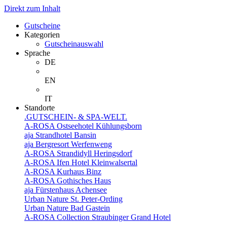
Direkt zum Inhalt
Gutscheine
Kategorien
Gutscheinauswahl
Sprache
DE
EN
IT
Standorte
.GUTSCHEIN- & SPA-WELT.
A-ROSA Ostseehotel Kühlungsborn
aja Strandhotel Bansin
aja Bergresort Werfenweng
A-ROSA Strandidyll Heringsdorf
A-ROSA Ifen Hotel Kleinwalsertal
A-ROSA Kurhaus Binz
A-ROSA Gothisches Haus
aja Fürstenhaus Achensee
Urban Nature St. Peter-Ording
Urban Nature Bad Gastein
A-ROSA Collection Straubinger Grand Hotel