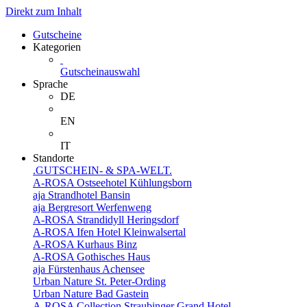
Direkt zum Inhalt
Gutscheine
Kategorien
Gutscheinauswahl
Sprache
DE
EN
IT
Standorte
.GUTSCHEIN- & SPA-WELT.
A-ROSA Ostseehotel Kühlungsborn
aja Strandhotel Bansin
aja Bergresort Werfenweng
A-ROSA Strandidyll Heringsdorf
A-ROSA Ifen Hotel Kleinwalsertal
A-ROSA Kurhaus Binz
A-ROSA Gothisches Haus
aja Fürstenhaus Achensee
Urban Nature St. Peter-Ording
Urban Nature Bad Gastein
A-ROSA Collection Straubinger Grand Hotel